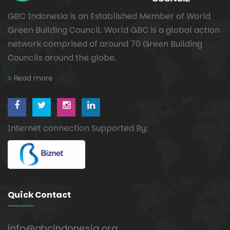
GBC Indonesia is an Established Member of World
Green Building Council. World GBC is a global action
network comprised of around 70 Green Building
Councils around the globe.
Read more
Internet connection Supported By:
Quick Contact
info@gbcindonesia.org