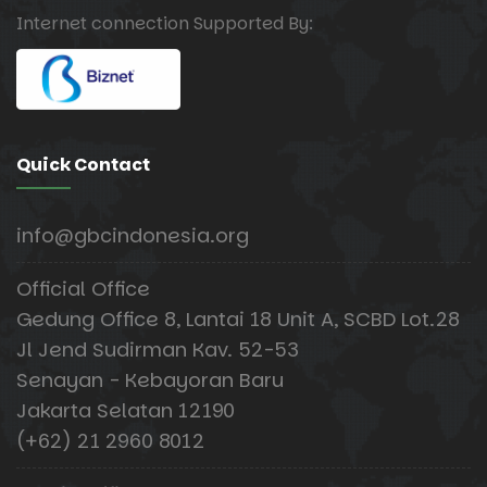
Internet connection Supported By:
Quick Contact
info@gbcindonesia.org
Official Office
Gedung Office 8, Lantai 18 Unit A, SCBD Lot.28
Jl Jend Sudirman Kav. 52-53
Senayan - Kebayoran Baru
Jakarta Selatan 12190
(+62) 21 2960 8012