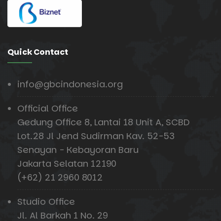
Quick Contact
info@gbcindonesia.org
Official Office
Gedung Office 8, Lantai 18 Unit A, SCBD
Lot.28 Jl Jend Sudirman Kav. 52-53
Senayan - Kebayoran Baru
Jakarta Selatan 12190
(+62) 21 2960 8012
Studio Office
Jl. Al Barkah 1 No. 29