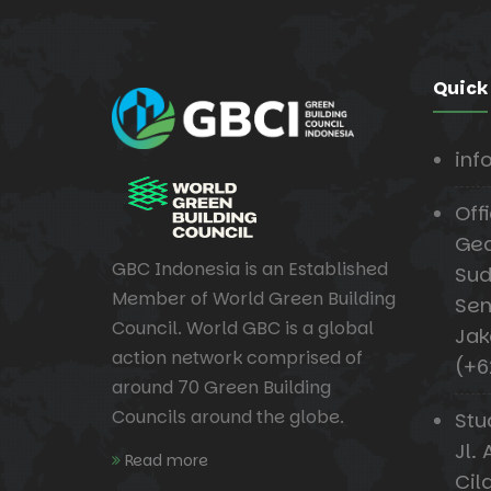
Quick
inf
Offi
Ged
GBC Indonesia is an Established
Sud
Member of World Green Building
Sen
Council. World GBC is a global
Jak
action network comprised of
(+6
around 70 Green Building
Councils around the globe.
Stu
Jl. 
Read more
Cil